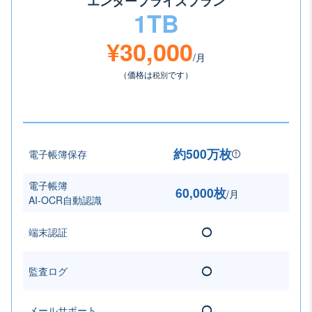
エンタープライズプラン
1TB
¥30,000
/月
（価格は
税別
です）
約500万枚
電子帳簿保存
電子帳簿
60,000枚
/月
AI-OCR自動認識
端末認証
◯
監査ログ
◯
メールサポート
◯