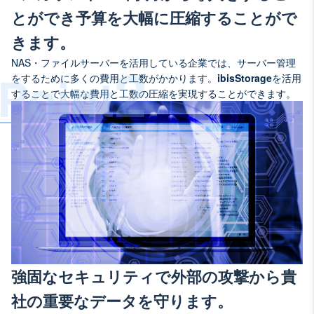
とができ予算を大幅に圧縮することがで
きます。
2
NAS・ファイルサーバーを活用している企業では、サーバー管理
Point
をするために多くの費用と工数がかかります。
ibisStorage
を活用
することで大幅な費用と工数の圧縮を実現することができます。
強固なセキュリティで外部の攻撃から貴
社の重要なデータを守ります。