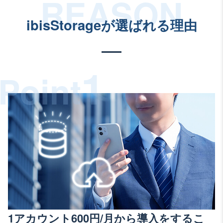
ibisStorageが選ばれる理由
1
Point
1アカウント600円/月から導入をするこ