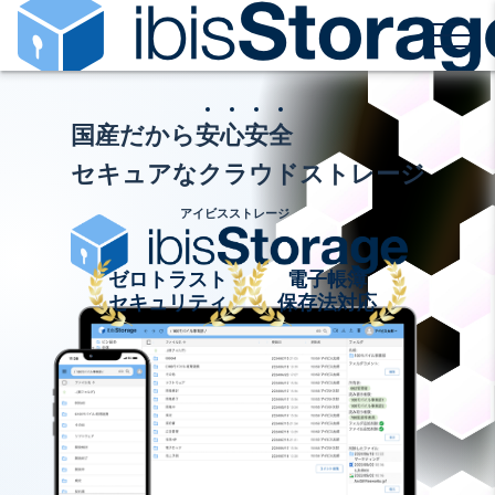
国産だから
安
心
安
全
セキュアなクラウドストレージ
ゼロトラスト
電子帳簿
セキュリティ
保存法対応